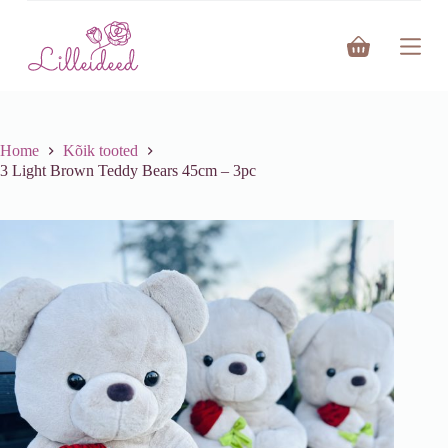
S
k
Shopping
i
cart
p
t
o
c
o
Home
Kõik tooted
n
3 Light Brown Teddy Bears 45cm – 3pc
t
e
n
t