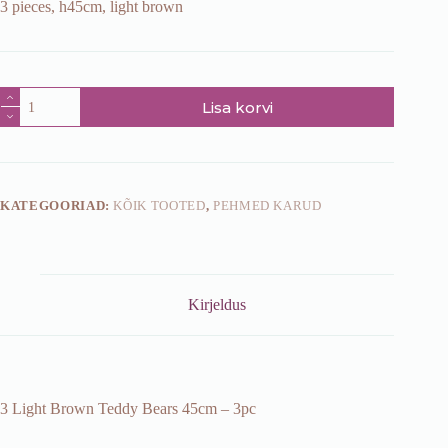
3 pieces, h45cm, light brown
3
Lisa korvi
Light
Brown
Teddy
Bears
45cm
-
KATEGOORIAD:
KÕIK TOOTED
,
PEHMED KARUD
3pc
kogus
Kirjeldus
3 Light Brown Teddy Bears 45cm – 3pc